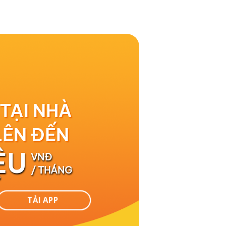
 TẠI NHÀ
LÊN ĐẾN
ỆU
VNĐ
/ THÁNG
TẢI APP