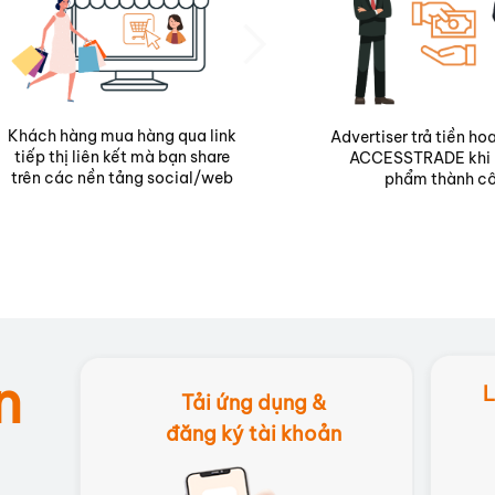
Khách hàng mua hàng qua link
Advertiser trả tiền h
tiếp thị liên kết mà bạn share
ACCESSTRADE khi 
trên các nền tảng social/web
phẩm thành c
n
L
Tải ứng dụng &
Tải ứng dụng &
đăng ký tài khoản
đăng ký tài khoản