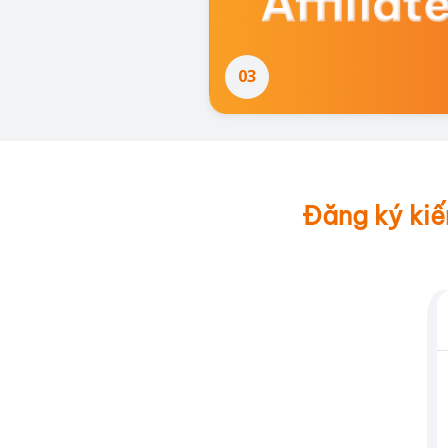
03
03
Đăng ký ki