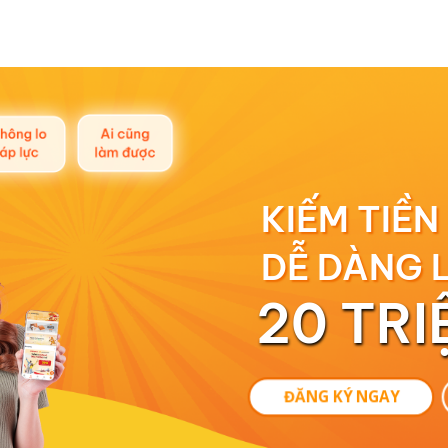
KIẾM TIỀN
DỄ DÀNG 
20 TRI
ĐĂNG KÝ NGAY