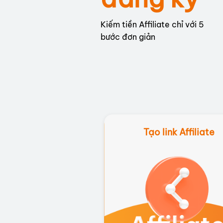
Kiếm tiền Affiliate chỉ với 5
bước đơn giản
Tạo link Affiliate
Tạo link Affiliate
Thực hiện đăng ký chiến dịch v
link Affiliate riêng biệt theo 
dẫn