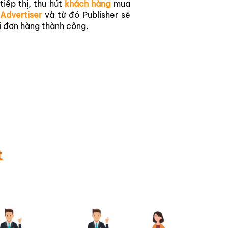
tiếp thị, thu hút
khách hàng
mua
a
Advertiser
và từ đó Publisher sẽ
i đơn hàng thành công.
t