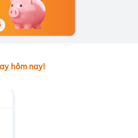
5
5
ay hôm nay!