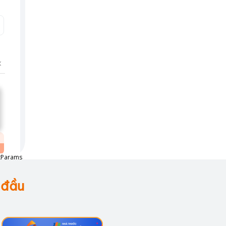
ntParams
 đầu