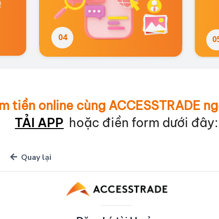
04
0
04
0
ếm tiền online cùng ACCESSTRADE ng
TẢI APP
hoặc điền form dưới đây: