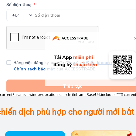
 currentParams = window.location.search; if(iframeBaseUrl.includes("?")) curre
&" + currentParams.slice(1); // Gắn query params vào iframe URL iframe.src =
ameBaseUrl + currentParams; });
hiến dịch phù hợp cho người mới bắt