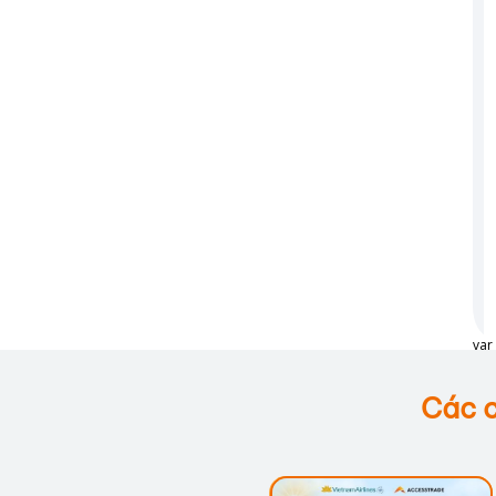
var
= "
ifr
Các c