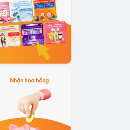
 kiếm các sản phẩm/dịch vụ liên
n đến lĩnh vực của bạn và có
 hoa hồng hấp dẫn
Nhận hoa hồng
Nhận hoa hồng
 có khách hàng thực hiện hành
g qua link affiliate của bạn, bạn
nhận được hoa hồng tương ứng