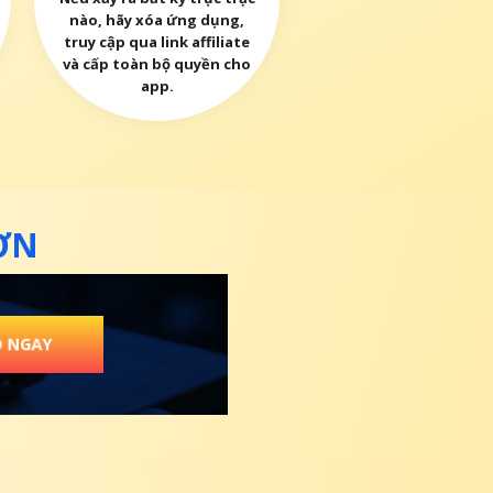
nào, hãy xóa ứng dụng,
truy cập qua link affiliate
và cấp toàn bộ quyền cho
app.
ƠN
O NGAY