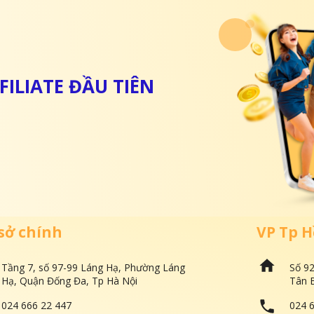
ILIATE ĐẦU TIÊN
sở chính
VP Tp H
Tầng 7, số 97-99 Láng Hạ, Phường Láng
Số 9
Hạ, Quận Đống Đa, Tp Hà Nội
Tân B
024 666 22 447
024 