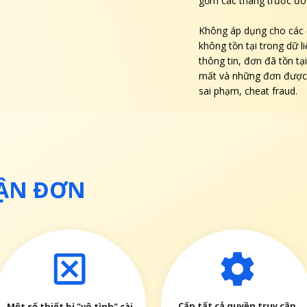
gồm các tháng trước đó
Không áp dụng cho các 
không tồn tại trong dữ 
thông tin, đơn đã tồn tạ
mất và những đơn được 
sai phạm, cheat fraud.
HẬN ĐƠN
Cấp tất cả quyền truy cập
Một số thiết bị "vô tình" cài