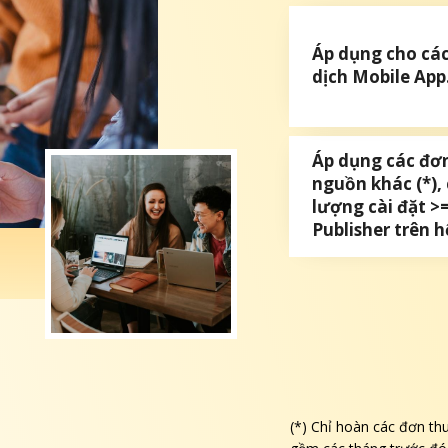
Áp dụng cho các
dịch Mobile App
Áp dụng các đơ
nguồn khác (*),
lượng cài đặt >
Publisher trên 
Publisher điền 
tin user bị mất 
(*) Chỉ hoàn các đơn th