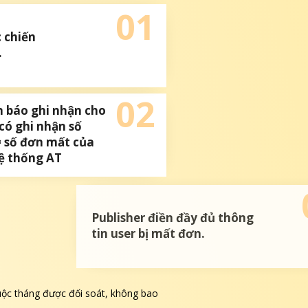
01
 chiến
.
02
n báo ghi nhận cho
 có ghi nhận số
= số đơn mất của
hệ thống AT
03
đầy đủ thông
đơn.
uộc tháng được đối soát, không bao