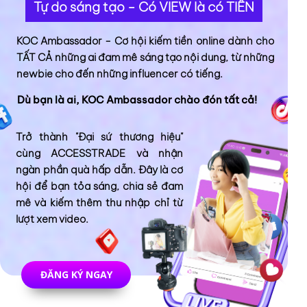
Tự do sáng tạo - Có VIEW là có TIỀN
KOC Ambassador - Cơ hội kiếm tiền online dành cho
TẤT CẢ những ai đam mê sáng tạo nội dung, từ những
newbie cho đến những influencer có tiếng.
Dù bạn là ai, KOC Ambassador chào đón tất cả!
Trở thành "Đại sứ thương hiệu"
cùng ACCESSTRADE và nhận
ngàn phần quà hấp dẫn. Đây là cơ
hội để bạn tỏa sáng, chia sẻ đam
mê và kiếm thêm thu nhập chỉ từ
lượt xem video.
ĐĂNG KÝ NGAY