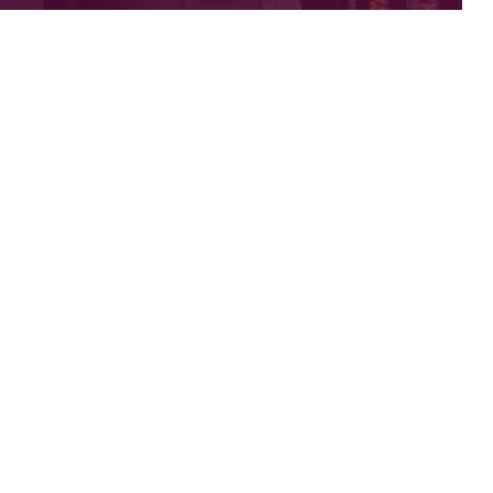
Trụ sở chính
Tầng 7, số 97-99 Láng Hạ, Phường Láng
Hạ, Quận Đống Đa, Tp Hà Nội
024 666 22 447 (ext: 04)
support@accesstrade.vn
VP Hồ Chí Minh
Tầng 2, 130-132 Hồng Hà, phường 9,
Phú Nhuận, TP.HCM
024 666 22 447
support@accesstrade.vn
© A product of INTERSPACE VIETNAM. All rights